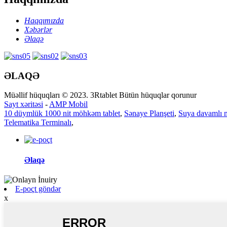
Haqqımızda
Xəbərlər
Əlaqə
ƏLAQƏ
Müəllif hüquqları © 2023. 3Rtablet Bütün hüquqlar qorunur
Sayt xəritəsi
-
AMP Mobil
10 düymlük 1000 nit möhkəm tablet
,
Sənaye Planşeti
,
Suya davamlı 
Telematika Terminalı
,
Əlaqə
E-poçt göndər
x