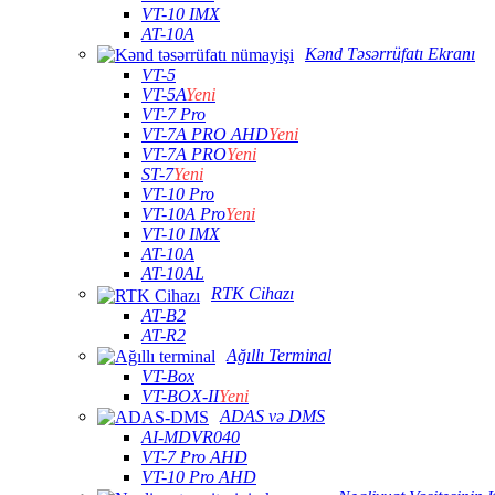
VT-10 IMX
AT-10A
Kənd Təsərrüfatı Ekranı
VT-5
VT-5A
Yeni
VT-7 Pro
VT-7A PRO AHD
Yeni
VT-7A PRO
Yeni
ST-7
Yeni
VT-10 Pro
VT-10A Pro
Yeni
VT-10 IMX
AT-10A
AT-10AL
RTK Cihazı
AT-B2
AT-R2
Ağıllı Terminal
VT-Box
VT-BOX-II
Yeni
ADAS və DMS
AI-MDVR040
VT-7 Pro AHD
VT-10 Pro AHD