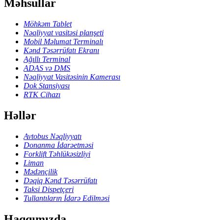
Məhsullar
Möhkəm Tablet
Nəqliyyat vasitəsi planşeti
Mobil Məlumat Terminalı
Kənd Təsərrüfatı Ekranı
Ağıllı Terminal
ADAS və DMS
Nəqliyyat Vasitəsinin Kamerası
Dok Stansiyası
RTK Cihazı
Həllər
Avtobus Nəqliyyatı
Donanma İdarəetməsi
Forklift Təhlükəsizliyi
Liman
Mədənçilik
Dəqiq Kənd Təsərrüfatı
Taksi Dispetçeri
Tullantıların İdarə Edilməsi
Haqqımızda