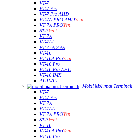
VT-7
VT-7 Pro
VT-7 Pro AHD
VT-7A PRO AHD
Yeni
VT-7A PRO
Yeni
ST-7
Yeni
VT-7A
VT-7AL
VT-7 GE/GA
VT-10
VT-10A Pro
Yeni
VT-10 Pro
VT-10 Pro AHD
VT-10 IMX
AT-10AL
Mobil Məlumat Terminalı
VT-7
VT-7 Pro
VT-7A
VT-7AL
VT-7A PRO
Yeni
ST-7
Yeni
VT-10
VT-10A Pro
Yeni
VT-10 Pro