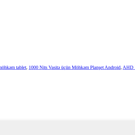
möhkəm tablet
,
1000 Nits Vasitə üçün Möhkəm Planşet Android
,
AHD K