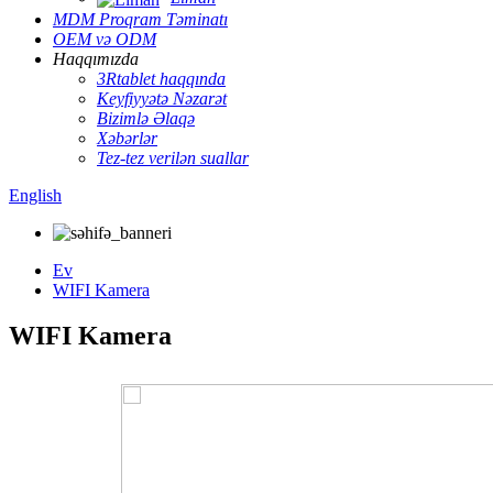
MDM Proqram Təminatı
OEM və ODM
Haqqımızda
3Rtablet haqqında
Keyfiyyətə Nəzarət
Bizimlə Əlaqə
Xəbərlər
Tez-tez verilən suallar
English
Ev
WIFI Kamera
WIFI Kamera