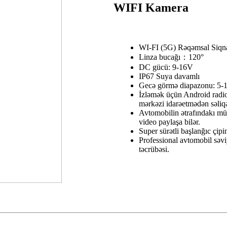
WIFI Kamera
WI-FI (5G) Rəqəmsal Siqnal
Linza bucağı：120°
DC gücü: 9-16V
IP67 Suya davamlı
Gecə görmə diapazonu: 5
İzləmək üçün Android radio
mərkəzi idarəetmədən səliqəl
Avtomobilin ətrafındakı mü
video paylaşa bilər.
Super sürətli başlanğıc çipini
Professional avtomobil səviy
təcrübəsi.