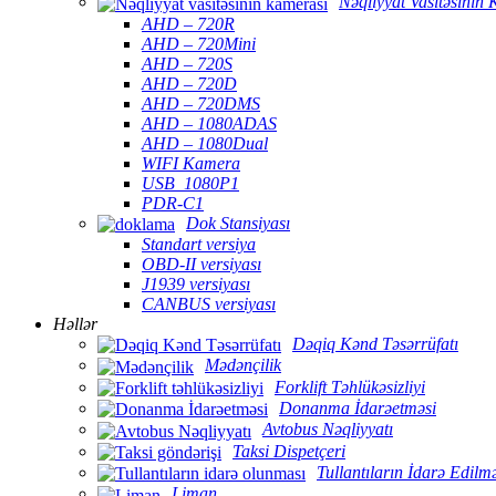
Nəqliyyat Vasitəsinin
AHD – 720R
AHD – 720Mini
AHD – 720S
AHD – 720D
AHD – 720DMS
AHD – 1080ADAS
AHD – 1080Dual
WIFI Kamera
USB_1080P1
PDR-C1
Dok Stansiyası
Standart versiya
OBD-II versiyası
J1939 versiyası
CANBUS versiyası
Həllər
Dəqiq Kənd Təsərrüfatı
Mədənçilik
Forklift Təhlükəsizliyi
Donanma İdarəetməsi
Avtobus Nəqliyyatı
Taksi Dispetçeri
Tullantıların İdarə Edilm
Liman