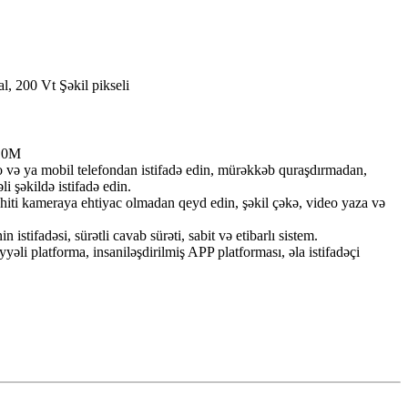
, 200 Vt Şəkil pikseli
-10M
 və ya mobil telefondan istifadə edin, mürəkkəb quraşdırmadan,
i şəkildə istifadə edin.
hiti kameraya ehtiyac olmadan qeyd edin, şəkil çəkə, video yaza və
n istifadəsi, sürətli cavab sürəti, sabit və etibarlı sistem.
yəli platforma, insaniləşdirilmiş APP platforması, əla istifadəçi