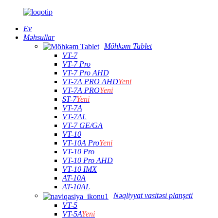
Ev
Məhsullar
Möhkəm Tablet
VT-7
VT-7 Pro
VT-7 Pro AHD
VT-7A PRO AHD
Yeni
VT-7A PRO
Yeni
ST-7
Yeni
VT-7A
VT-7AL
VT-7 GE/GA
VT-10
VT-10A Pro
Yeni
VT-10 Pro
VT-10 Pro AHD
VT-10 IMX
AT-10A
AT-10AL
Nəqliyyat vasitəsi planşeti
VT-5
VT-5A
Yeni