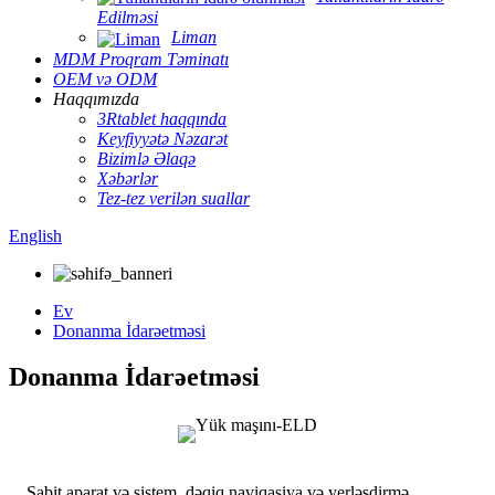
Edilməsi
Liman
MDM Proqram Təminatı
OEM və ODM
Haqqımızda
3Rtablet haqqında
Keyfiyyətə Nəzarət
Bizimlə Əlaqə
Xəbərlər
Tez-tez verilən suallar
English
Ev
Donanma İdarəetməsi
Donanma İdarəetməsi
Sabit aparat və sistem, dəqiq naviqasiya və yerləşdirmə,