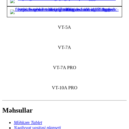
VT-5A
VT-7A
VT-7A PRO
VT-10A PRO
Məhsullar
Möhkəm Tablet
Nəqliyyat vasitəsi planşeti