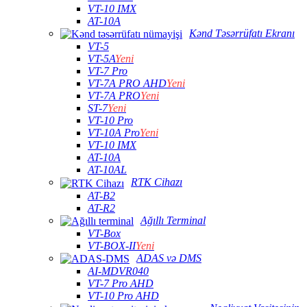
VT-10 IMX
AT-10A
Kənd Təsərrüfatı Ekranı
VT-5
VT-5A
Yeni
VT-7 Pro
VT-7A PRO AHD
Yeni
VT-7A PRO
Yeni
ST-7
Yeni
VT-10 Pro
VT-10A Pro
Yeni
VT-10 IMX
AT-10A
AT-10AL
RTK Cihazı
AT-B2
AT-R2
Ağıllı Terminal
VT-Box
VT-BOX-II
Yeni
ADAS və DMS
AI-MDVR040
VT-7 Pro AHD
VT-10 Pro AHD