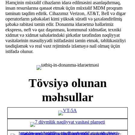
Həmçinin müxtəlif cihazların idarə edilməsini asanlaşdırmaq,
insan resurslarına qənaət etmək üçün müxtəlif MDM proqram
təminatı təqdim edirik. Cihazımız Verizon, AT&T, Bell və digər
operatorların şəbəkələri kimi yüksək sürətli və şaxələndirilmiş
şəbəkə rabitəsi təmin edir. Donanma idarəetmə həllərimiz
ekspress, neft və qaz daşınması, kommunal xidmətlər, texniki
xidmət və xidmət sahələrindəki şirkətlər tərəfindən nəqliyyat
vasitələrinin məsuliyyətli istifadəsini təmin etmək, təhlükəsizliyi
təsdiqləmək və real vaxt rejimində izləməyə nail olmaq üçün
istifadə olunur.
Tövsiyə olunan
məhsullar