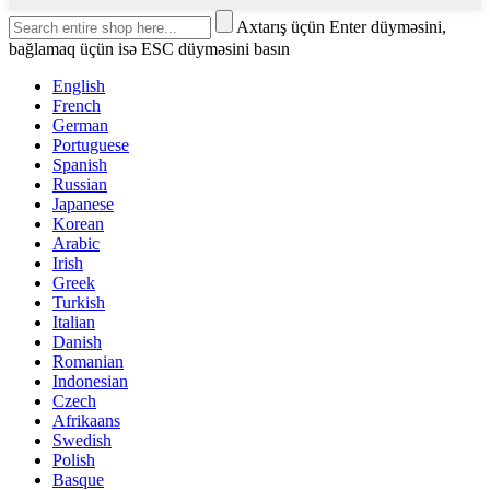
Axtarış üçün Enter düyməsini,
bağlamaq üçün isə ESC düyməsini basın
English
French
German
Portuguese
Spanish
Russian
Japanese
Korean
Arabic
Irish
Greek
Turkish
Italian
Danish
Romanian
Indonesian
Czech
Afrikaans
Swedish
Polish
Basque