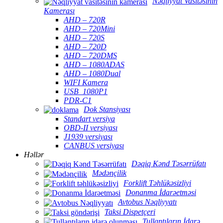
Nəqliyyat Vasitəsinin
Kamerası
AHD – 720R
AHD – 720Mini
AHD – 720S
AHD – 720D
AHD – 720DMS
AHD – 1080ADAS
AHD – 1080Dual
WIFI Kamera
USB_1080P1
PDR-C1
Dok Stansiyası
Standart versiya
OBD-II versiyası
J1939 versiyası
CANBUS versiyası
Həllər
Dəqiq Kənd Təsərrüfatı
Mədənçilik
Forklift Təhlükəsizliyi
Donanma İdarəetməsi
Avtobus Nəqliyyatı
Taksi Dispetçeri
Tullantıların İdarə