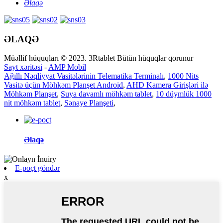
Əlaqə
ƏLAQƏ
Müəllif hüquqları © 2023. 3Rtablet Bütün hüquqlar qorunur
Sayt xəritəsi
-
AMP Mobil
Ağıllı Nəqliyyat Vasitələrinin Telematika Terminalı
,
1000 Nits
Vasitə üçün Möhkəm Planşet Android
,
AHD Kamera Girişləri ilə
Möhkəm Planşet
,
Suya davamlı möhkəm tablet
,
10 düymlük 1000
nit möhkəm tablet
,
Sənaye Planşeti
,
Əlaqə
E-poçt göndər
x