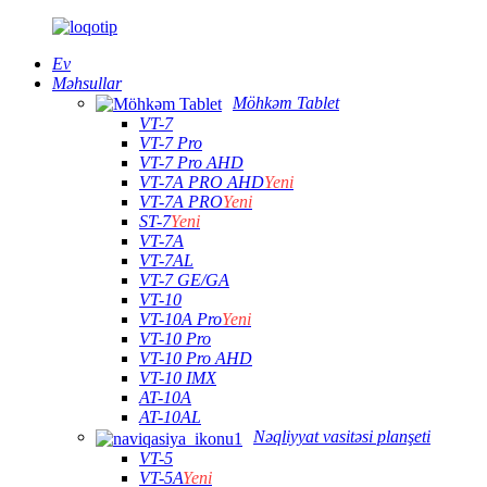
Ev
Məhsullar
Möhkəm Tablet
VT-7
VT-7 Pro
VT-7 Pro AHD
VT-7A PRO AHD
Yeni
VT-7A PRO
Yeni
ST-7
Yeni
VT-7A
VT-7AL
VT-7 GE/GA
VT-10
VT-10A Pro
Yeni
VT-10 Pro
VT-10 Pro AHD
VT-10 IMX
AT-10A
AT-10AL
Nəqliyyat vasitəsi planşeti
VT-5
VT-5A
Yeni