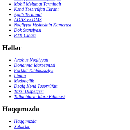
Mobil Məlumat Terminalı
Kənd Təsərrüfatı Ekranı
Ağıllı Terminal
ADAS və DMS
Nəqliyyat Vasitəsinin Kamerası
Dok Stansiyası
RTK Cihazı
Həllər
Avtobus Nəqliyyatı
Donanma İdarəetməsi
Forklift Təhlükəsizliyi
Liman
Mədənçilik
Dəqiq Kənd Təsərrüfatı
Taksi Dispetçeri
Tullantıların İdarə Edilməsi
Haqqımızda
Haqqımızda
Xəbərlər