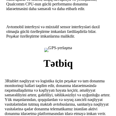
Qualcomm CPU-nun güclü performansı donanma
idarəetməsini daha səmərəli və daha etibarlı edir.
Avtomobil interfeysi və müxtəlif sensor interfeysləri daxil
olmaqla güclü özelleştirme imkanları fərdiləşdirilə bilər.
Peşəkar özelleştirme imkanlarına malikdir.
Tətbiq
3Rtablet nəqliyyat və logistika üçün peşəkar və tam donanma
monitorinqi həlləri təqdim edir, donanma idarəetməsində
rəqəmsallaşdırma və kəşfiyyatı həyata keçirir, əməliyyat
səmərəliliyini artırır, gəlirliliyi, təhlükəsizliyi və uyğunluğu artırır.
Yük maşınlarından, qoşqulardan və soyuq zəncirli nəqliyyat
vasitələrindən tutmuş məktəb avtobuslarına, sanitariya nəqliyyat
vasitələrinə qədər donanma telematikamız istənilən aktivi
donanma idarəetmə platformasından idarə etməyə imkan verir.