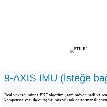
9-AXIS IMU (İsteğe bağ
Real vaxt rejimində EKF alqoritmi, tam mövqe həlli və real 
kompensasiyası ilə quraşdırılmış yüksək performanslı çox