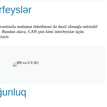
rfeyslər
sitəsilə məlumat ötürülməsi də daxil olmaqla müxtəlif
r. Bundan əlavə, CAN şini kimi interfeyslər üçün
ləyir.
ğunluq