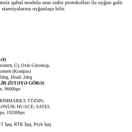
msiz qəbul modulu əsas radio protokolları ilə uyğun gəlir
 stansiyalarına uyğunlaşa bilir.
RƏ)
rometr, Üç Oxlu Giroskop,
tometr (Kompas)
.2deg, Head: 2deg
İR (İSTƏYƏ GÖRƏ)
x, 9600bps
RIMMARK3; TT450S;
CƏNUB; HUACE; SATEL
ps, 19200bps
 BT İşıq, RTK İşıq, Peyk İşıq