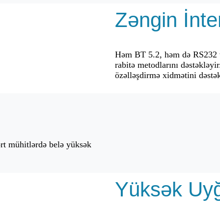
Zəngin İnte
Həm BT 5.2, həm də RS232 va
rabitə metodlarını dəstəkləyi
özəlləşdirmə xidmətini dəstək
rt mühitlərdə belə yüksək
Yüksək Uy