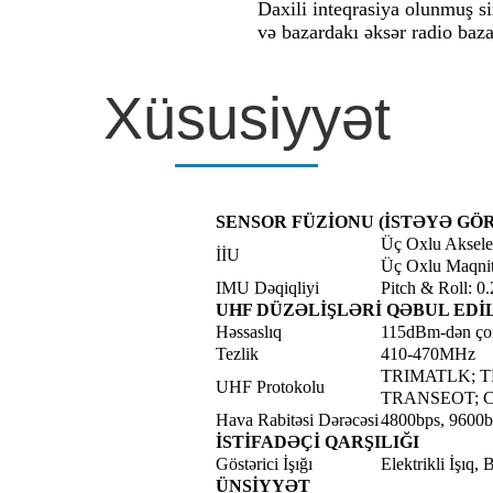
Daxili inteqrasiya olunmuş si
və bazardakı əksər radio baza
Xüsusiyyət
SENSOR FÜZİONU (İSTƏYƏ GÖ
Üç Oxlu Aksele
İİU
Üç Oxlu Maqni
IMU Dəqiqliyi
Pitch & Roll: 0
UHF DÜZƏLİŞLƏRİ QƏBUL EDİL
Həssaslıq
115dBm-dən ço
Tezlik
410-470MHz
TRIMATLK; T
UHF Protokolu
TRANSEOT; 
Hava Rabitəsi Dərəcəsi
4800bps, 9600b
İSTİFADƏÇİ QARŞILIĞI
Göstərici İşığı
Elektrikli İşıq,
ÜNSİYYƏT