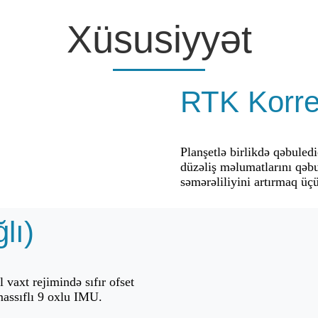
Xüsusiyyət
RTK Korre
Planşetlə birlikdə qəbuled
düzəliş məlumatlarını qəbu
səmərəliliyini artırmaq üç
lı)
vaxt rejimində sıfır ofset
massıflı 9 oxlu IMU.