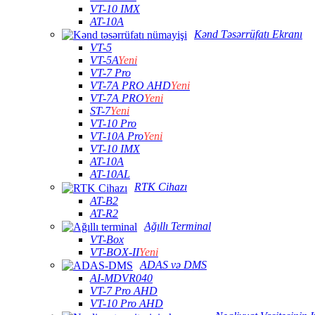
VT-10 IMX
AT-10A
Kənd Təsərrüfatı Ekranı
VT-5
VT-5A
Yeni
VT-7 Pro
VT-7A PRO AHD
Yeni
VT-7A PRO
Yeni
ST-7
Yeni
VT-10 Pro
VT-10A Pro
Yeni
VT-10 IMX
AT-10A
AT-10AL
RTK Cihazı
AT-B2
AT-R2
Ağıllı Terminal
VT-Box
VT-BOX-II
Yeni
ADAS və DMS
AI-MDVR040
VT-7 Pro AHD
VT-10 Pro AHD