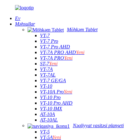
Ev
Məhsullar
Möhkəm Tablet
VT-7
VT-7 Pro
VT-7 Pro AHD
VT-7A PRO AHD
Yeni
VT-7A PRO
Yeni
ST-7
Yeni
VT-7A
VT-7AL
VT-7 GE/GA
VT-10
VT-10A Pro
Yeni
VT-10 Pro
VT-10 Pro AHD
VT-10 IMX
AT-10A
AT-10AL
Nəqliyyat vasitəsi planşeti
VT-5
VT-5A
Yeni