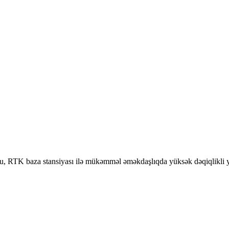
u, RTK baza stansiyası ilə mükəmməl əməkdaşlıqda yüksək dəqiqlikli ye