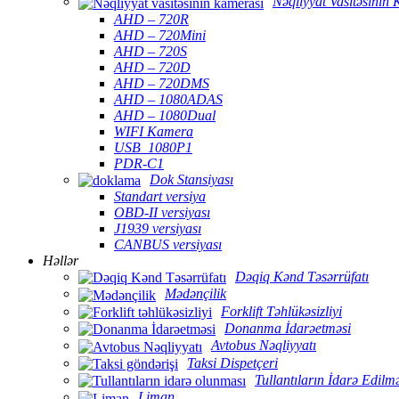
Nəqliyyat Vasitəsinin
AHD – 720R
AHD – 720Mini
AHD – 720S
AHD – 720D
AHD – 720DMS
AHD – 1080ADAS
AHD – 1080Dual
WIFI Kamera
USB_1080P1
PDR-C1
Dok Stansiyası
Standart versiya
OBD-II versiyası
J1939 versiyası
CANBUS versiyası
Həllər
Dəqiq Kənd Təsərrüfatı
Mədənçilik
Forklift Təhlükəsizliyi
Donanma İdarəetməsi
Avtobus Nəqliyyatı
Taksi Dispetçeri
Tullantıların İdarə Edilm
Liman