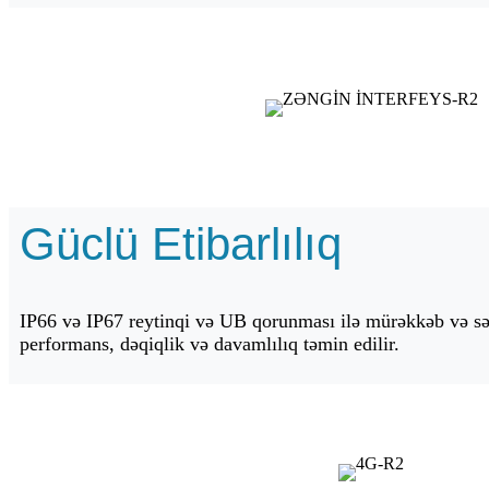
Güclü Etibarlılıq
IP66 və IP67 reytinqi və UB qorunması ilə mürəkkəb və sə
performans, dəqiqlik və davamlılıq təmin edilir.