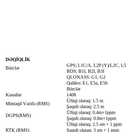
DƏQİQLİK
GPS; L1C/A, L2P (Y)/L2C, L5
Bürclər
BDS; B1I, B2I, B3I
QLONASS: G1, G2
Qalileo: E1, E5a, E5b
Bürclər
Kanallar
1408
Üfüqi olaraq: 1.5 m
Müstəqil Vəzifə (RMS)
Şaquli olaraq: 2.5 m
Üfüqi olaraq: 0.4m+1ppm
DGPS(RMS)
Şaquli olaraq: 0.8m+1ppm
Üfüqi olaraq: 2.5 sm + 1 ppm
RTK (RMS)
Şaquli olaraq: 3 sm + 1 ppm