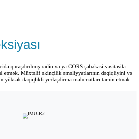
ksiyası
icidə quraşdırılmış radio və ya CORS şəbəkəsi vasitəsilə
l etmək. Müxtəlif əkinçilik əməliyyatlarının dəqiqliyini və
ün yüksək dəqiqlikli yerləşdirmə məlumatları təmin etmək.