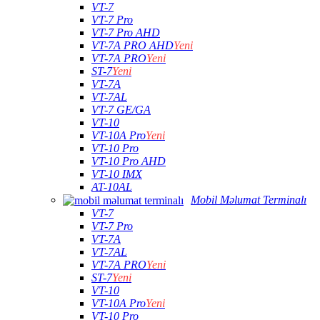
VT-7
VT-7 Pro
VT-7 Pro AHD
VT-7A PRO AHD
Yeni
VT-7A PRO
Yeni
ST-7
Yeni
VT-7A
VT-7AL
VT-7 GE/GA
VT-10
VT-10A Pro
Yeni
VT-10 Pro
VT-10 Pro AHD
VT-10 IMX
AT-10AL
Mobil Məlumat Terminalı
VT-7
VT-7 Pro
VT-7A
VT-7AL
VT-7A PRO
Yeni
ST-7
Yeni
VT-10
VT-10A Pro
Yeni
VT-10 Pro