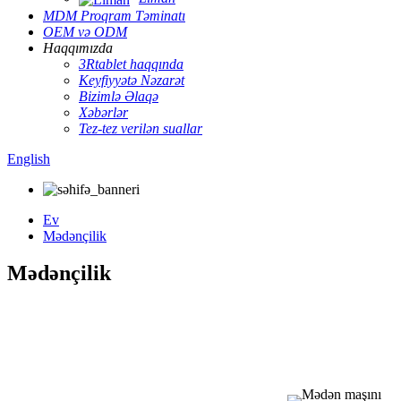
MDM Proqram Təminatı
OEM və ODM
Haqqımızda
3Rtablet haqqında
Keyfiyyətə Nəzarət
Bizimlə Əlaqə
Xəbərlər
Tez-tez verilən suallar
English
Ev
Mədənçilik
Mədənçilik