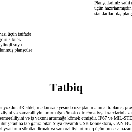
Planşetlərimiz səthi
üçün hazırlanmışdı
standartları ilə, pla
ması üçün istifadə
ırıla bilər.
ytinqli suya
olunmuş planşetlər
Tətbiq
kəsi yoxdur. 3Rtablet, mədən sənayesində uzaqdan məlumat toplama, proses
zliyini və səmərəliliyini artırmağa kömək edir. Əməliyyat xərclərini az
ın səmərəliliyini və iş vaxtını artırmağa kömək etmişdir. IP67 və MIL-
mühit şəraitinə tab gətirə bilər. Suya davamlı USB konnektoru, CAN BUS i
əliyyatlarını sürətləndirmək və səmərəliliyi artırmaq üçün prosesə nəza