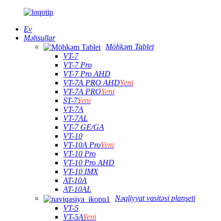
Ev
Məhsullar
Möhkəm Tablet
VT-7
VT-7 Pro
VT-7 Pro AHD
VT-7A PRO AHD
Yeni
VT-7A PRO
Yeni
ST-7
Yeni
VT-7A
VT-7AL
VT-7 GE/GA
VT-10
VT-10A Pro
Yeni
VT-10 Pro
VT-10 Pro AHD
VT-10 IMX
AT-10A
AT-10AL
Nəqliyyat vasitəsi planşeti
VT-5
VT-5A
Yeni