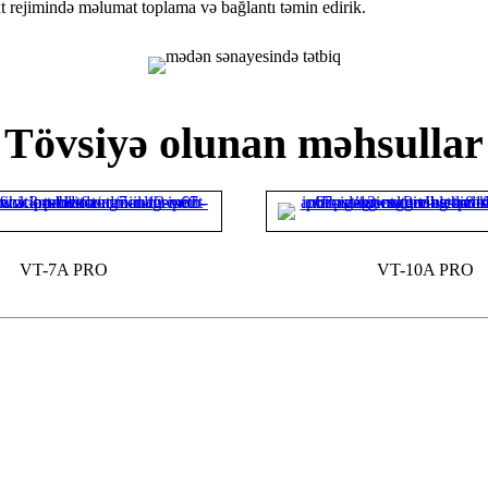
xt rejimində məlumat toplama və bağlantı təmin edirik.
Tövsiyə olunan məhsullar
VT-7A PRO
VT-10A PRO