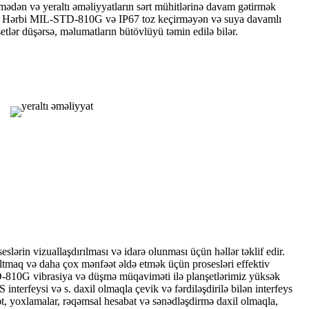
 mədən və yeraltı əməliyyatların sərt mühitlərinə davam gətirmək
r. Hərbi MIL-STD-810G və IP67 toz keçirməyən və suya davamlı
nşetlər düşərsə, məlumatların bütövlüyü təmin edilə bilər.
lərin vizuallaşdırılması və idarə olunması üçün həllər təklif edir.
altmaq və daha çox mənfəət əldə etmək üçün prosesləri effektiv
STD-810G vibrasiya və düşmə müqaviməti ilə planşetlərimiz yüksək
nterfeysi və s. daxil olmaqla çevik və fərdiləşdirilə bilən interfeys
rət, yoxlamalar, rəqəmsal hesabat və sənədləşdirmə daxil olmaqla,