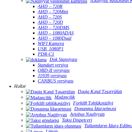
Nəqliyyat Vasitəsinin
AHD – 720R
AHD – 720Mini
AHD – 720S
AHD – 720D
AHD – 720DMS
AHD – 1080ADAS
AHD – 1080Dual
WIFI Kamera
USB_1080P1
PDR-C1
Dok Stansiyası
Standart versiya
OBD-II versiyası
J1939 versiyası
CANBUS versiyası
Həllər
Dəqiq Kənd Təsərrüfatı
Mədənçilik
Forklift Təhlükəsizliyi
Donanma İdarəetməsi
Avtobus Nəqliyyatı
Taksi Dispetçeri
Tullantıların İdarə Edilm
Liman