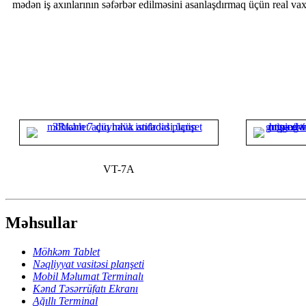
mədən iş axınlarının səfərbər edilməsini asanlaşdırmaq üçün real va
VT-7A
Məhsullar
Möhkəm Tablet
Nəqliyyat vasitəsi planşeti
Mobil Məlumat Terminalı
Kənd Təsərrüfatı Ekranı
Ağıllı Terminal