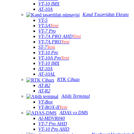
VT-10 IMX
AT-10A
Kənd Təsərrüfatı Ekranı
VT-5
VT-5A
Yeni
VT-7 Pro
VT-7A PRO AHD
Yeni
VT-7A PRO
Yeni
ST-7
Yeni
VT-10 Pro
VT-10A Pro
Yeni
VT-10 IMX
AT-10A
AT-10AL
RTK Cihazı
AT-B2
AT-R2
Ağıllı Terminal
VT-Box
VT-BOX-II
Yeni
ADAS və DMS
AI-MDVR040
VT-7 Pro AHD
VT-10 Pro AHD