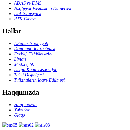
ADAS və DMS
Nəqliyyat Vasitəsinin Kamerası
Dok Stansiyası
RTK Cihazı
Həllər
Avtobus Nəqliyyatı
Donanma İdarəetməsi
Forklift Təhlükəsizliyi
Liman
Mədənçilik
Dəqiq Kənd Təsərrüfatı
Taksi Dispetçeri
Tullantıların İdarə Edilməsi
Haqqımızda
Haqqımızda
Xəbərlər
Əlaqə