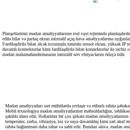
Planşetlərimiz mədən əməliyyatlarının real vaxt rejimində planlaşdırıl
edilə bilər və parlaq ekran müxtəlif açıq hava əməliyyatlarına uyğunlaşd
Fərdiləşdirilə bilən əlcək toxunuşlu tutumlu sensor ekran, yüksək IP re
davamlı konnektorlar kimi fərdiləşdirilə bilən konnektorlar ilə təchiz 
mədən məlumatlandırmasının müxtəlif növ ehtiyaclarını ödəyə bilir.
Mədən əməliyyatları sərt mühitlərdə yerləşir və etibarlı rabitə şəbə
Mobil texnologiya mədən əməliyyatlarının məhsuldarlığını, təhlükəsi
şəkildə idarə edir. Həllərimiz bir çox şirkətə mədən əməliyyatların
temperatur, zərbə, vibrasiya, toz və suya davamlılıq kimi sərt ətraf 
rabitə bağlantısını daha rahat və sabit edir. Bundan əlavə, mədən əm