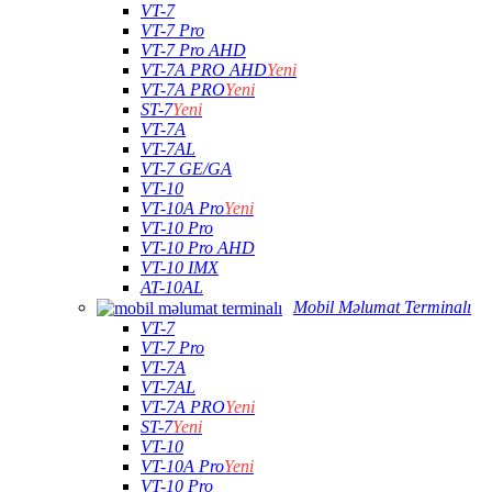
VT-7
VT-7 Pro
VT-7 Pro AHD
VT-7A PRO AHD
Yeni
VT-7A PRO
Yeni
ST-7
Yeni
VT-7A
VT-7AL
VT-7 GE/GA
VT-10
VT-10A Pro
Yeni
VT-10 Pro
VT-10 Pro AHD
VT-10 IMX
AT-10AL
Mobil Məlumat Terminalı
VT-7
VT-7 Pro
VT-7A
VT-7AL
VT-7A PRO
Yeni
ST-7
Yeni
VT-10
VT-10A Pro
Yeni
VT-10 Pro