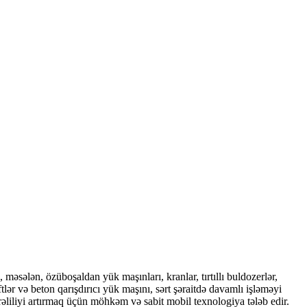
 məsələn, özüboşaldan yük maşınları, kranlar, tırtıllı buldozerlər,
ftlər və beton qarışdırıcı yük maşını, sərt şəraitdə davamlı işləməyi
əliliyi artırmaq üçün möhkəm və sabit mobil texnologiya tələb edir.