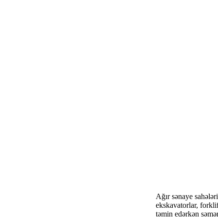
Ağır sənaye sahələri,
ekskavatorlar, forkli
təmin edərkən səmər