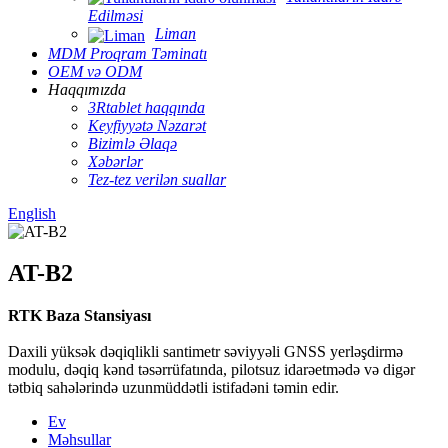
Edilməsi
Liman
MDM Proqram Təminatı
OEM və ODM
Haqqımızda
3Rtablet haqqında
Keyfiyyətə Nəzarət
Bizimlə Əlaqə
Xəbərlər
Tez-tez verilən suallar
English
AT-B2
RTK Baza Stansiyası
Daxili yüksək dəqiqlikli santimetr səviyyəli GNSS yerləşdirmə
modulu, dəqiq kənd təsərrüfatında, pilotsuz idarəetmədə və digər
tətbiq sahələrində uzunmüddətli istifadəni təmin edir.
Ev
Məhsullar