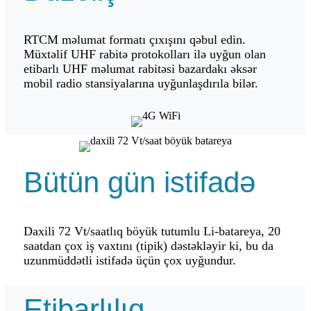
RTCM məlumat formatı çıxışını qəbul edin.
Müxtəlif UHF rabitə protokolları ilə uyğun olan
etibarlı UHF məlumat rabitəsi bazardakı əksər
mobil radio stansiyalarına uyğunlaşdırıla bilər.
Bütün gün istifadə
Daxili 72 Vt/saatlıq böyük tutumlu Li-batareya, 20
saatdan çox iş vaxtını (tipik) dəstəkləyir ki, bu da
uzunmüddətli istifadə üçün çox uyğundur.
Etibarlılıq