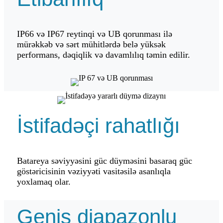
IP66 və IP67 reytinqi və UB qorunması ilə
mürəkkəb və sərt mühitlərdə belə yüksək
performans, dəqiqlik və davamlılıq təmin edilir.
İstifadəçi rahatlığı
Batareya səviyyəsini güc düyməsini basaraq güc
göstəricisinin vəziyyəti vasitəsilə asanlıqla
yoxlamaq olar.
Geniş diapazonlu