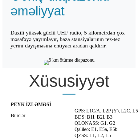
əməliyyat
Daxili yüksək güclü UHF radio, 5 kilometrdən çox
məsafəyə yayımlayır, baza stansiyalarının tez-tez
yerini dəyişməsinə ehtiyacı aradan qaldırır.
Xüsusiyyət
PEYK İZLƏMƏSİ
GPS: L1C/A, L2P (Y), L2C, L5
Bürclər
BDS: B1I, B2I, B3
QLONASS: G1, G2
Qalileo: E1, E5a, E5b
QZSS: L1, L2, L5