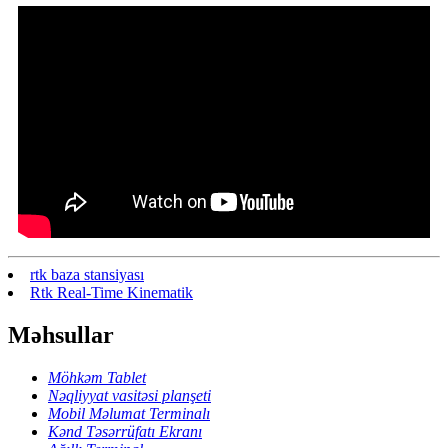
rtk baza stansiyası
Rtk Real-Time Kinematik
Məhsullar
Möhkəm Tablet
Nəqliyyat vasitəsi planşeti
Mobil Məlumat Terminalı
Kənd Təsərrüfatı Ekranı