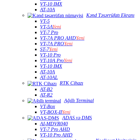
VT-10 IMX
AT-10A
Kənd Təsərrüfatı Ekranı
VT-5
VT-5A
Yeni
VT-7 Pro
VT-7A PRO AHD
Yeni
VT-7A PRO
Yeni
ST-7
Yeni
VT-10 Pro
VT-10A Pro
Yeni
VT-10 IMX
AT-10A
AT-10AL
RTK Cihazı
AT-B2
AT-R2
Ağıllı Terminal
VT-Box
VT-BOX-II
Yeni
ADAS və DMS
AI-MDVR040
VT-7 Pro AHD
VT-10 Pro AHD