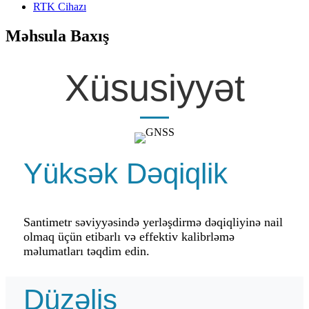
RTK Cihazı
Məhsula Baxış
Xüsusiyyət
Yüksək Dəqiqlik
Santimetr səviyyəsində yerləşdirmə dəqiqliyinə nail
olmaq üçün etibarlı və effektiv kalibrləmə
məlumatları təqdim edin.
Düzəliş