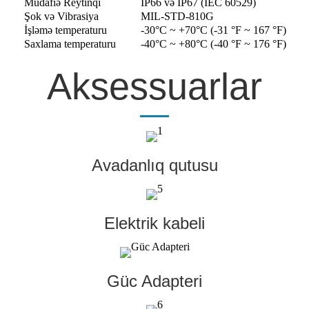
Müdafiə Reytinqi
IP66 və IP67 (IEC 60529)
Şok və Vibrasiya
MIL-STD-810G
İşləmə temperaturu
-30°C ~ +70°C (-31 °F ~ 167 °F)
Saxlama temperaturu
-40°C ~ +80°C (-40 °F ~ 176 °F)
Aksessuarlar
Avadanlıq qutusu
Elektrik kabeli
Güc Adapteri