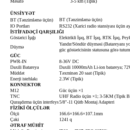
Məsafə
3-5 km (Tipik)
ÜNSİYYƏT
BT (Tənzimləmə üçün)
BT (Tənzimləmə üçün)
IO Portları
RS232 (Xarici radio stansiyası üçün ay
İSTİFADƏÇİ QARŞILIĞI
Göstərici İşığı
Elektrikli İşıq, BT İşıq, RTK İşıq, Pey
Yandır/Söndür düyməsi (Batareyanı y
Düymə
güc göstəricisinin statusuna görə tutum
GÜC
PWR-IN
8-36V DC
Daxili Batareya
Daxili 10000mAh Li-ion batareya; 7
Müddət
Təxminən 20 saat (Tipik)
Enerji istehlakı
2.3W (Tipik)
KONNEKTOR
M12
Güc üçün ×1
TNC
UHF Radio üçün ×1; 3-5KM (Tipik Bl
Quraşdırma üçün interfeys
5/8"-11 Qütb Montaj Adapteri
FİZİKİ ÖLÇÜLƏR
Ölçü
166.6×166.6×107.1mm
Çəki
1241 q
ƏTRAF MÜHİT