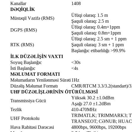
Kanallar
1408
DƏQİQLİK
Üfüqi olaraq: 1.5 m
Müstəqil Vəzifə (RMS)
Şaquli olaraq: 2.5 m
Üfüqi olaraq: 0.4m+1ppm
DGPS (RMS)
Şaquli olaraq: 0.8m+1ppm
Üfüqi olaraq: 2.5 sm + 1 ppm
RTK (RMS)
Şaquli olaraq: 3 sm + 1 ppm
Başlanğıc etibarlılığı >99.9%
İLK DÜZƏLİŞİN VAXTI
Soyuq Başlanğıc
<30s
İsti Başlanğıc
<4s
MƏLUMAT FORMATI
Məlumatların Yenilənməsi Sürəti
1Hz
Düzəliş Məlumat Formatı
CMR/RTCM 3.3/3.2(standart)/3.
UHF DÜZƏLİŞLƏRİNİN ÖTÜRÜLMƏSİ
Yüksək 30.2 ±1.0dBm
Transmissiya Gücü
Aşağı 27.0 ±1.2dBm
Tezlik
410-470MHz
TRIMATLK; TRIMMARK3; T
UHF Protokolu
TRANSEOT; CƏNUB; HUAC
Hava Rabitəsi Dərəcəsi
4800bps, 9600bps, 19200bps