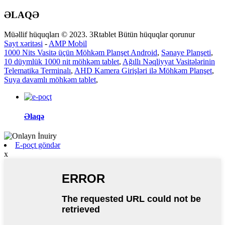
ƏLAQƏ
Müəllif hüquqları © 2023. 3Rtablet Bütün hüquqlar qorunur
Sayt xəritəsi
-
AMP Mobil
1000 Nits Vasitə üçün Möhkəm Planşet Android
,
Sənaye Planşeti
,
10 düymlük 1000 nit möhkəm tablet
,
Ağıllı Nəqliyyat Vasitələrinin
Telematika Terminalı
,
AHD Kamera Girişləri ilə Möhkəm Planşet
,
Suya davamlı möhkəm tablet
,
Əlaqə
E-poçt göndər
x