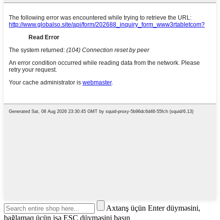
Axtarış üçün Enter düyməsini,
bağlamaq üçün isə ESC düyməsini basın