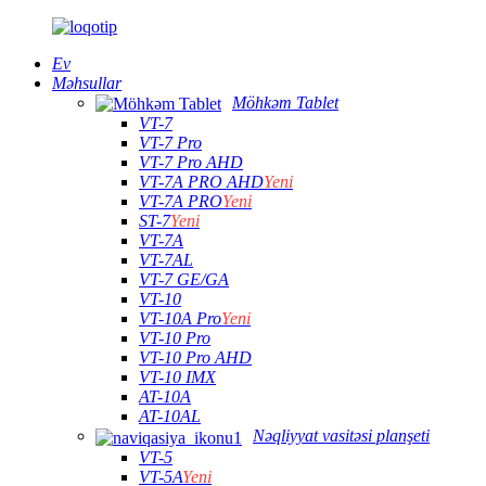
Ev
Məhsullar
Möhkəm Tablet
VT-7
VT-7 Pro
VT-7 Pro AHD
VT-7A PRO AHD
Yeni
VT-7A PRO
Yeni
ST-7
Yeni
VT-7A
VT-7AL
VT-7 GE/GA
VT-10
VT-10A Pro
Yeni
VT-10 Pro
VT-10 Pro AHD
VT-10 IMX
AT-10A
AT-10AL
Nəqliyyat vasitəsi planşeti
VT-5
VT-5A
Yeni