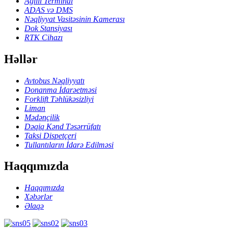
Ağıllı Terminal
ADAS və DMS
Nəqliyyat Vasitəsinin Kamerası
Dok Stansiyası
RTK Cihazı
Həllər
Avtobus Nəqliyyatı
Donanma İdarəetməsi
Forklift Təhlükəsizliyi
Liman
Mədənçilik
Dəqiq Kənd Təsərrüfatı
Taksi Dispetçeri
Tullantıların İdarə Edilməsi
Haqqımızda
Haqqımızda
Xəbərlər
Əlaqə