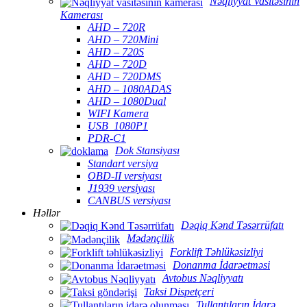
Nəqliyyat Vasitəsinin
Kamerası
AHD – 720R
AHD – 720Mini
AHD – 720S
AHD – 720D
AHD – 720DMS
AHD – 1080ADAS
AHD – 1080Dual
WIFI Kamera
USB_1080P1
PDR-C1
Dok Stansiyası
Standart versiya
OBD-II versiyası
J1939 versiyası
CANBUS versiyası
Həllər
Dəqiq Kənd Təsərrüfatı
Mədənçilik
Forklift Təhlükəsizliyi
Donanma İdarəetməsi
Avtobus Nəqliyyatı
Taksi Dispetçeri
Tullantıların İdarə