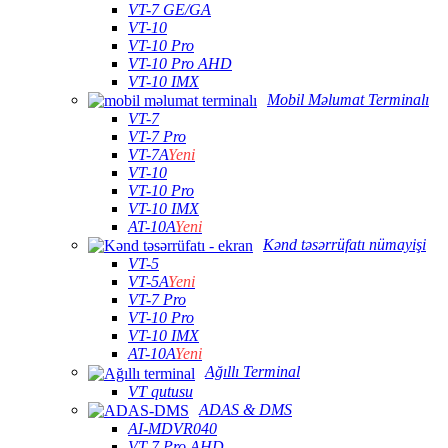
VT-7 GE/GA
VT-10
VT-10 Pro
VT-10 Pro AHD
VT-10 IMX
Mobil Məlumat Terminalı
VT-7
VT-7 Pro
VT-7A
Yeni
VT-10
VT-10 Pro
VT-10 IMX
AT-10A
Yeni
Kənd təsərrüfatı nümayişi
VT-5
VT-5A
Yeni
VT-7 Pro
VT-10 Pro
VT-10 IMX
AT-10A
Yeni
Ağıllı Terminal
VT qutusu
ADAS & DMS
AI-MDVR040
VT-7 Pro AHD