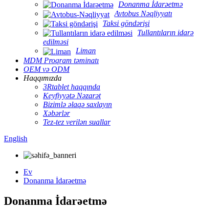
Donanma İdarəetmə
Avtobus Nəqliyyatı
Taksi göndərişi
Tullantıların idarə
edilməsi
Liman
MDM Proqram təminatı
OEM və ODM
Haqqımızda
3Rtablet haqqında
Keyfiyyətə Nəzarət
Bizimlə əlaqə saxlayın
Xəbərlər
Tez-tez verilən suallar
English
Ev
Donanma İdarəetmə
Donanma İdarəetmə