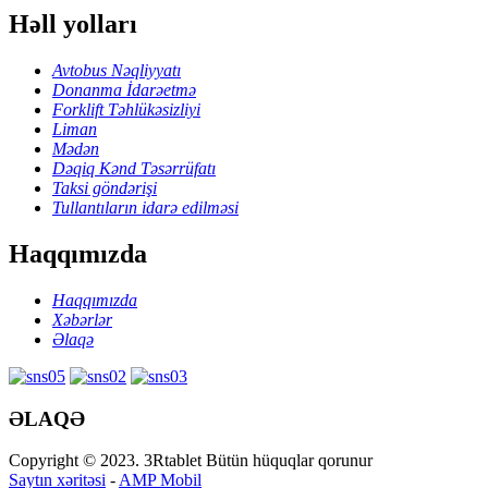
Həll yolları
Avtobus Nəqliyyatı
Donanma İdarəetmə
Forklift Təhlükəsizliyi
Liman
Mədən
Dəqiq Kənd Təsərrüfatı
Taksi göndərişi
Tullantıların idarə edilməsi
Haqqımızda
Haqqımızda
Xəbərlər
Əlaqə
ƏLAQƏ
Copyright © 2023. 3Rtablet Bütün hüquqlar qorunur
Saytın xəritəsi
-
AMP Mobil