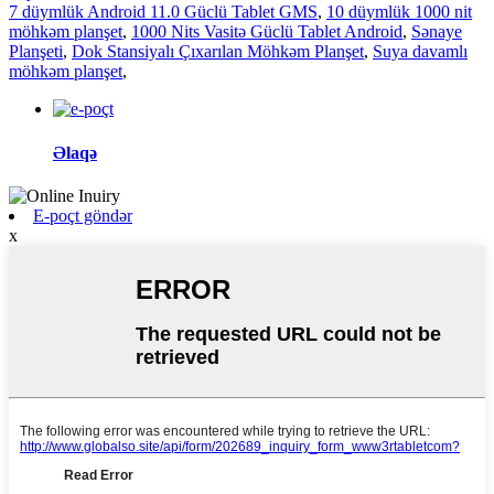
7 düymlük Android 11.0 Güclü Tablet GMS
,
10 düymlük 1000 nit
möhkəm planşet
,
1000 Nits Vasitə Güclü Tablet Android
,
Sənaye
Planşeti
,
Dok Stansiyalı Çıxarılan Möhkəm Planşet
,
Suya davamlı
möhkəm planşet
,
Əlaqə
E-poçt göndər
x