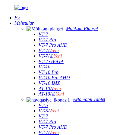
Ev
Məhsullar
Möhkəm Planşet
VT-7
VT-7 Pro
VT-7 Pro AHD
VT-7A
Yeni
VT-7AL
Yeni
VT-7 GE/GA
VT-10
VT-10 Pro
VT-10 Pro AHD
VT-10 IMX
AT-10A
Yeni
AT-10AL
Yeni
Avtomobil Tablet
VT-5
VT-5A
Yeni
VT-7
VT-7 Pro
VT-7 Pro AHD
VT-7A
Yeni