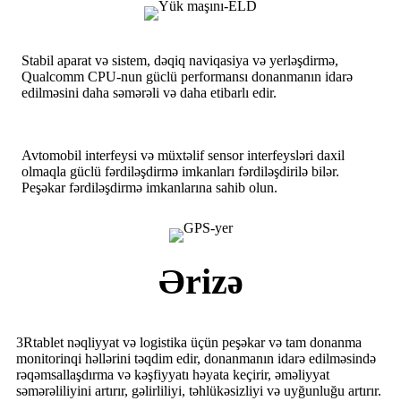
Stabil aparat və sistem, dəqiq naviqasiya və yerləşdirmə,
Qualcomm CPU-nun güclü performansı donanmanın idarə
edilməsini daha səmərəli və daha etibarlı edir.
Avtomobil interfeysi və müxtəlif sensor interfeysləri daxil
olmaqla güclü fərdiləşdirmə imkanları fərdiləşdirilə bilər.
Peşəkar fərdiləşdirmə imkanlarına sahib olun.
Ərizə
3Rtablet nəqliyyat və logistika üçün peşəkar və tam donanma
monitorinqi həllərini təqdim edir, donanmanın idarə edilməsində
rəqəmsallaşdırma və kəşfiyyatı həyata keçirir, əməliyyat
səmərəliliyini artırır, gəlirliliyi, təhlükəsizliyi və uyğunluğu artırır.