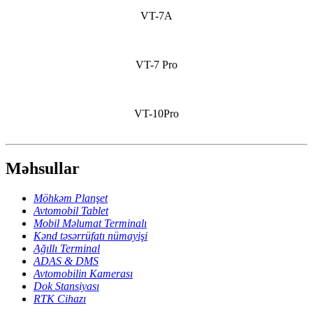
VT-7A
VT-7 Pro
VT-10Pro
Məhsullar
Möhkəm Planşet
Avtomobil Tablet
Mobil Məlumat Terminalı
Kənd təsərrüfatı nümayişi
Ağıllı Terminal
ADAS & DMS
Avtomobilin Kamerası
Dok Stansiyası
RTK Cihazı