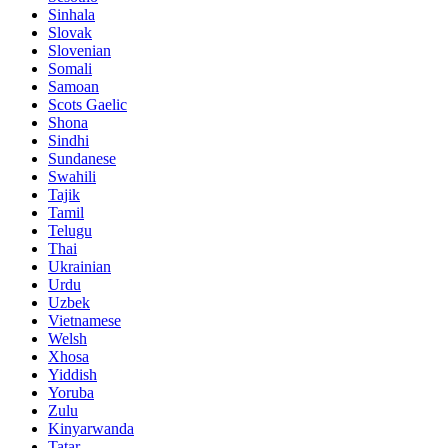
Sinhala
Slovak
Slovenian
Somali
Samoan
Scots Gaelic
Shona
Sindhi
Sundanese
Swahili
Tajik
Tamil
Telugu
Thai
Ukrainian
Urdu
Uzbek
Vietnamese
Welsh
Xhosa
Yiddish
Yoruba
Zulu
Kinyarwanda
Tatar