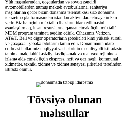
Yük maşınlarından, qoşqulardan və soyuq zəncirli
avtomobillərdən tutmuş məktəb avtobuslarına, sanitariya
maşınlarına qədər bizim donanma telematikası sizə donanma
idarəetmə platformasından istənilən aktivi idarə etməyə imkan
verir. Biz həmçinin müxtəlif cihazların idarə edilməsini
asanlaşdırmaq, insan resurslarına qənaət etmək üçün müxtəlif
MDM proqram təminatı təqdim edirik. Cihazımız Verizon,
AT&T, Bell və digər operatorların şəbəkələri kimi yüksək sürətli
və çoxşaxəli şəbəkə rabitəsini təmin edir. Donanmanın idarə
edilməsi həllərimiz nəqliyyat vasitələrinin məsuliyyətli istifadəsini
təmin etmək, təhlükəsizliyi təsdiqləmək və real vaxt rejimində
izləmə əldə etmək üçün ekspress, neft və qaz nəqli, kommunal
xidmətlər, texniki xidmət və xidmət sənayesi şirkətləri tərəfindən
istifadə olunur.
Tövsiyə olunan
məhsullar