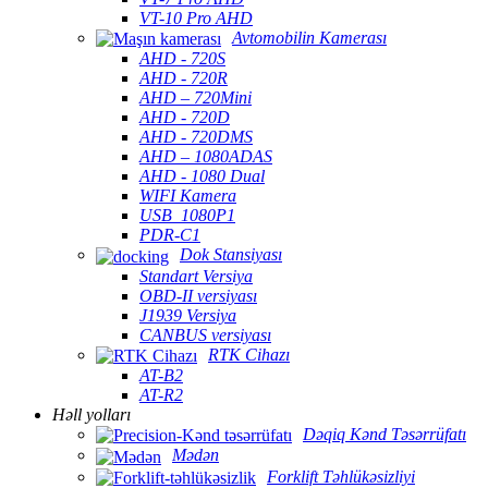
VT-10 Pro AHD
Avtomobilin Kamerası
AHD - 720S
AHD - 720R
AHD – 720Mini
AHD - 720D
AHD - 720DMS
AHD – 1080ADAS
AHD - 1080 Dual
WIFI Kamera
USB_1080P1
PDR-C1
Dok Stansiyası
Standart Versiya
OBD-II versiyası
J1939 Versiya
CANBUS versiyası
RTK Cihazı
AT-B2
AT-R2
Həll yolları
Dəqiq Kənd Təsərrüfatı
Mədən
Forklift Təhlükəsizliyi